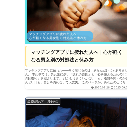
マッチングアプリに疲れた人へ｜心が軽く
なる男女別の対処法と休み方
マッチングアプリに疲れた――そう感じるのは、あなただけじゃありま
ん。 本記事では、男女別に多い「疲れの原因」と「心を整えるための5つ
の回復術」を紹介します。 誰かとうまくいかない日も、通知を開くのがし
んどい日も、自分を責めないで大丈夫。 このページが、あなたの心にちょ
っとだけ余白を作れるきっかけになりますように。
2025.07.26
2025.09.
恋愛経験ゼロ・奥手向け