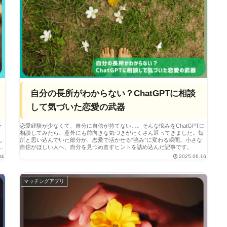
自分の長所がわからない？ChatGPTに相談
して気づいた恋愛の武器
せ
恋愛経験が少なくて、自分に自信が持てない…。そんな悩みをChatGPTに
相談してみたら、意外にも前向きな気づきがたくさん返ってきました。短
所と思い込んでいた部分が、恋愛で活かせる“強み”に変わる瞬間。小さな
自信がほしい人へ、自分を見つめ直すヒントを詰め込んだ記事です。
04
2025.06.16
マッチングアプリ