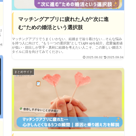
マッチングアプリに疲れた人が“次に進
む”ための婚活という選択肢
リ
低
マッチングアプリでうまくいかない、結婚まで辿り着けない…そんな悩み
を持つ人に向けて、“もう一つの選択肢”としてLight upを紹介。恋愛偏差値
04
が低い・顔出しが苦手・真剣に結婚を考えたい人こそ、この新しい婚活ス
タイルに目を向けてみてください。
2025.06.02
2025.09.04
まとめサイト