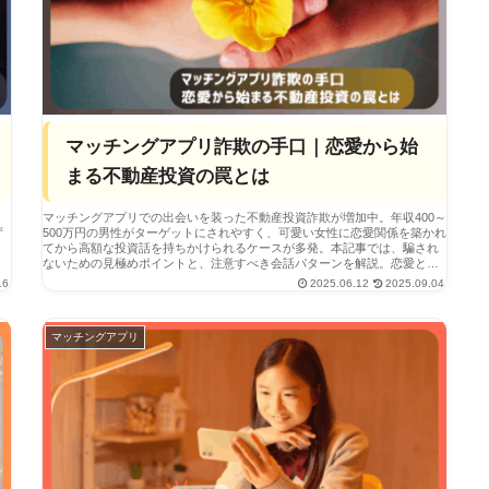
マッチングアプリ詐欺の手口｜恋愛から始
まる不動産投資の罠とは
マッチングアプリでの出会いを装った不動産投資詐欺が増加中。年収400～
ず
500万円の男性がターゲットにされやすく、可愛い女性に恋愛関係を築かれ
の
てから高額な投資話を持ちかけられるケースが多発。本記事では、騙され
ないための見極めポイントと、注意すべき会話パターンを解説。恋愛と詐
欺を見抜く「たった一つの視点」も紹介します。
16
2025.06.12
2025.09.04
マッチングアプリ