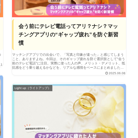
会う前にテレビ電話ってアリ？ナシ？マッ
チングアプリの“ギャップ疲れ”を防ぐ新習
慣
の
マッチングアプリでの出会いで、「写真と印象が違った」と感じてしまう
こと、ありますよね。今回は、そのギャップ疲れを防ぐ選択肢として“会う
前のテレビ電話”に注目。実際に使った人の声、メリット・デメリット、抵
11
抗感をどう乗り越えるかなどを、リアルな感情をベースにまとめました。
判断はあなた次第。でも「やってみればよかった…」と思わないように。
2025.06.08
Light up（ライトアップ）