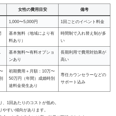
女性の費用目安
備考
1,000〜5,000円
1回ごとのイベント料金
間
基本無料（地域により有
時間制で入れ替え制が多
料あり）
い
1
基本無料〜有料オプショ
長期利用で費用対効果が
ンあり
高い
〜
初期費用＋月額：10万〜
専任カウンセラーなどの
別
50万円（年間）成婚時別
サポート込み
途料金発生あり
り、1回あたりのコストが低め。
りやすい傾向があります。