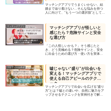
マッチングアプリでうまくいかない、結
婚まで辿り着けない…そんな悩みを持つ
人に向けて、“もう一つの選択肢”として
Light upを紹介。恋愛偏差値が低い・顔出
しが苦手・真剣に結婚を考えたい人こ
そ、この新しい婚活スタイルに目を向け
マッチングアプリ
マッチングアプリが怪しいと
てみてください。
感じたら？危険サインと安全
な選び方
「この人怪しいかも？」そう感じたと
き、どう見極める？危険サインと、安全
に出会うための選び方・使い方を実体験
ベースで解説します。
プロフィール作成
嘘じゃない“盛り”が出会いを
変える！マッチングアプリで
使える自己アピールのテクニ
ック
マッチングアプリで出会いを広げる“盛り
方”とは？嘘との違いや、自然に魅力をア
ップさせるテクニックを実例付きで解説
します。