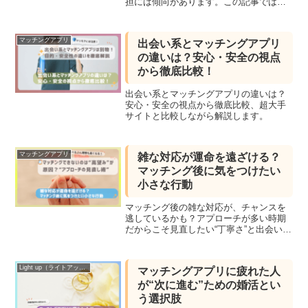
担には傾向があります。この記事では、
登録後のプロフィール作成から、やり取
り疲れ、気持ちのブレまで、「心が疲れ
る5つの瞬間」とその対処法を、体験談ベ
マッチングアプリ
出会い系とマッチングアプリ
ースでお届けします。
の違いは？安心・安全の視点
から徹底比較！
出会い系とマッチングアプリの違いは？
安心・安全の視点から徹底比較、超大手
サイトと比較しながら解説します。
マッチングアプリ
雑な対応が運命を遠ざける？
マッチング後に気をつけたい
小さな行動
マッチング後の雑な対応が、チャンスを
逃しているかも？アプローチが多い時期
だからこそ見直したい“丁寧さ”と出会いの
質を変える行動について語ります。
Light up（ライトアップ）
マッチングアプリに疲れた人
が“次に進む”ための婚活とい
う選択肢