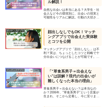
ル解説！
自然な出会いは本当にある？大学生・社
会人など今の環境別に、出会いの現実と
可能性をリアルに解説。行動の大切さと
出会いを生むヒントも紹介！
マッチングアプリ
顔出しなしでもOK！マッチ
ングアプリで出会えた実体験
とコツを公開
マッチングアプリで「顔出しなし」は不
利？実は、ちょっとしたコツと戦略で十
分出会いにつなげることが可能です。こ
の記事では、実際に顔出しせずに出会え
た体験談とともに、雰囲気写真の使い方
やプロフィール文の書き方など、初心者
マッチングアプリ
「“草食系男子＝出会えな
にも役立つテクニックを紹介します。
い”は誤解？現代の出会いが
難しくなった本当の理由」
草食系男子＝出会えない？は本当なの
か？2006年、"草食系男子"という言葉が
生まれ、そこから定着し、今に至りま
す。「今の若者は積極的じゃない」と言
われる背景には、「草食系男子が増えた