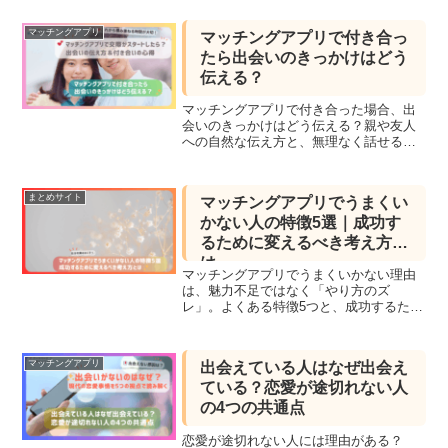
マッチングアプリ
マッチングアプリで付き合っ
たら出会いのきっかけはどう
伝える？
マッチングアプリで付き合った場合、出
会いのきっかけはどう伝える？親や友人
への自然な伝え方と、無理なく話せる言
い換え表現を紹介します。
まとめサイト
マッチングアプリでうまくい
かない人の特徴5選｜成功す
るために変えるべき考え方と
は
マッチングアプリでうまくいかない理由
は、魅力不足ではなく「やり方のズ
レ」。よくある特徴5つと、成功するため
の考え方を解説します。
マッチングアプリ
出会えている人はなぜ出会え
ている？恋愛が途切れない人
の4つの共通点
恋愛が途切れない人には理由がある？