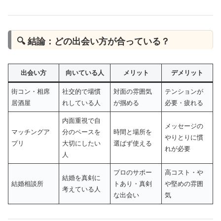
🔍 結論：どの出会い方が合っている？
出会い方
向いている人
メリット
デメリット
街コン・相席
社交的で場慣
対面の雰囲気
テンションが
居酒屋
れしている人
が掴める
必要・疲れる
内面重視で自
メッセージの
マッチングア
分のペースを
時間と場所を
やりとりに慣
プリ
大切にしたい
選ばず使える
れが必要
人
プロのサポー
高コスト・や
結婚を真剣に
結婚相談所
トあり・真剣
や堅めの雰囲
考えている人
な出会い
気