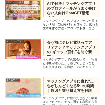
から、出会いがない」という固定観念が
プロフィール作成
AIで解決！マッチングアプリ
あります。でも本当にそ...
のプロフィールがうまく書け
ない人向けChatGPT活用ガ
イド
マッチングアプリのプロフィールが書け
ない？AI（ChatGPT）を使って、伝わる
文章を作る方法・プロンプト例・自己分
析のコツまで徹底解説！
マッチングアプリ
会う前にテレビ電話ってア
リ？ナシ？マッチングアプリ
の“ギャップ疲れ”を防ぐ新習
慣
マッチングアプリでの出会いで、「写真
と印象が違った」と感じてしまうこと、
ありますよね。今回は、そのギャップ疲
れを防ぐ選択肢として“会う前のテレビ電
話”に注目。実際に使った人の声、メリッ
ト・デメリット、抵抗感をどう乗り越え
まとめサイト
マッチングアプリに疲れた…
るかなどを、リアルな感情をベースにま
心がしんどくなる5つの瞬間
とめました。判断はあなた次第。でも
「やってみればよかった…」と思わない
｜原因と乗り越え方を解説
ように。
マッチングアプリに疲れたと感じる瞬間
は人それぞれ。でも共通する心理的な負