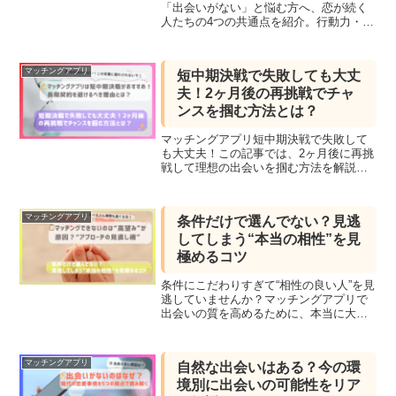
「出会いがない」と悩む方へ、恋が続く
人たちの4つの共通点を紹介。行動力・自
信・慣れが鍵！マッチングアプリ活用の
ヒントも。
マッチングアプリ
短中期決戦で失敗しても大丈
夫！2ヶ月後の再挑戦でチャ
ンスを掴む方法とは？
マッチングアプリ短中期決戦で失敗して
も大丈夫！この記事では、2ヶ月後に再挑
戦して理想の出会いを掴む方法を解説。
縁とタイミングを味方にして、次のチャ
ンスを確実にものにしましょう
マッチングアプリ
条件だけで選んでない？見逃
してしまう“本当の相性”を見
極めるコツ
条件にこだわりすぎて“相性の良い人”を見
逃していませんか？マッチングアプリで
出会いの質を高めるために、本当に大切
なポイントを解説します。
マッチングアプリ
自然な出会いはある？今の環
境別に出会いの可能性をリア