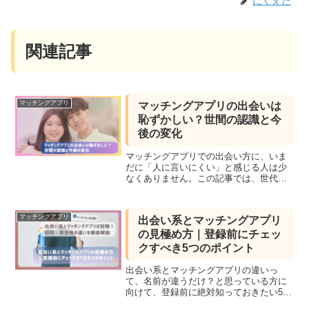
にくえだ
関連記事
マッチングアプリ
マッチングアプリの出会いは
恥ずかしい？世間の認識と今
後の変化
マッチングアプリでの出会い方に、いま
だに「人に言いにくい」と感じる人は少
なくありません。この記事では、世代別
の感覚の違いや2025年現在の認知度、今
後さらに広がる出会いの多様性につい
て、経験談も交えながら丁寧に解説しま
マッチングアプリ
出会い系とマッチングアプリ
す。
の見極め方｜登録前にチェッ
クすべき5つのポイント
出会い系とマッチングアプリの違いっ
て、名前が違うだけ？と思っている方に
向けて、登録前に絶対知っておきたい5つ
のチェックポイントを解説。料金体系・