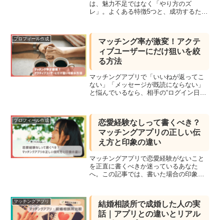
は、魅力不足ではなく「やり方のズ
レ」。よくある特徴5つと、成功するため
の考え方を解説します。
プロフィール作成
マッチング率が激変！アクテ
ィブユーザーにだけ狙いを絞
る方法
マッチングアプリで「いいねが返ってこ
ない」「メッセージが既読にならない」
と悩んでいるなら、相手の“ログイン日
数”をチェックしていますか？この記事で
は、アクティブユーザーを見分けるコツ
や、効率よく出会うための狙い方を徹底
プロフィール作成
恋愛経験なしって書くべき？
解説。マッチング成功率を上げるシンプ
マッチングアプリの正しい伝
ルな戦略がわかります。
え方と印象の違い
マッチングアプリで恋愛経験がないこと
を正直に書くべきか迷っているあなた
へ。この記事では、書いた場合の印象、
書かない方が良い理由、そしてやんわり
伝える方法までを丁寧に解説。自分らし
さを大切にしながら、好印象を与えるた
マッチングアプリ
結婚相談所で成婚した人の実
めのプロフィールの書き方がわかりま
話｜アプリとの違いとリアル
す。