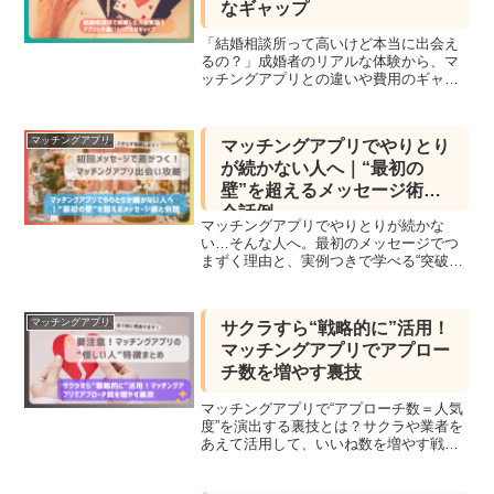
なギャップ
「結婚相談所って高いけど本当に出会え
るの？」成婚者のリアルな体験から、マ
ッチングアプリとの違いや費用のギャッ
プをわかりやすく解説します。
マッチングアプリ
マッチングアプリでやりとり
が続かない人へ｜“最初の
壁”を超えるメッセージ術と
会話例
マッチングアプリでやりとりが続かな
い…そんな人へ。最初のメッセージでつ
まずく理由と、実例つきで学べる“突破の
ヒント”をわかりやすく解説します。
マッチングアプリ
サクラすら“戦略的に”活用！
マッチングアプリでアプロー
チ数を増やす裏技
マッチングアプリで“アプローチ数＝人気
度”を演出する裏技とは？サクラや業者を
あえて活用して、いいね数を増やす戦略
的テクニックを解説します！