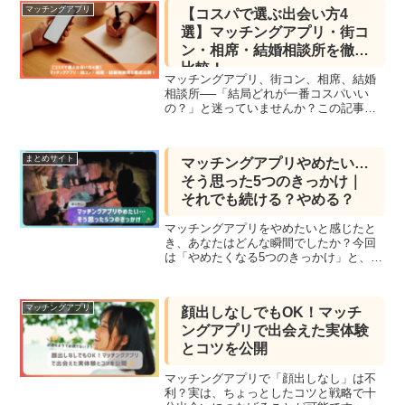
マッチングアプリ
【コスパで選ぶ出会い方4
選】マッチングアプリ・街コ
ン・相席・結婚相談所を徹底
比較！
マッチングアプリ、街コン、相席、結婚
相談所──「結局どれが一番コスパいい
の？」と迷っていませんか？この記事で
は、価格・出会い方のスタイル・サポー
ト体制などを比較しながら、それぞれの
メリット・デメリットを徹底解説。出会
まとめサイト
マッチングアプリやめたい…
いを探し始めたばかりの方にぴったりの
そう思った5つのきっかけ｜
入門記事です。
それでも続ける？やめる？
マッチングアプリをやめたいと感じたと
き、あなたはどんな瞬間でしたか？今回
は「やめたくなる5つのきっかけ」と、そ
の背景にある心理状態を深掘り。続ける
べきか、やめるべきか――迷ったときの
ヒントになる記事です。
マッチングアプリ
顔出しなしでもOK！マッチ
ングアプリで出会えた実体験
とコツを公開
マッチングアプリで「顔出しなし」は不
利？実は、ちょっとしたコツと戦略で十