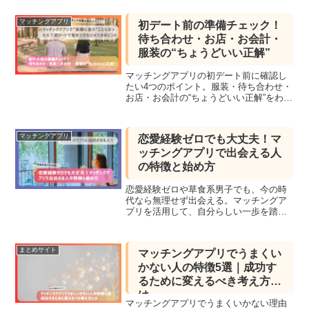
安全性・運営会社の信頼度など、初心者
が見落としがちな違いをわかりやすく整
マッチングアプリ
初デート前の準備チェック！
理しています。この記事を読めば、安心
待ち合わせ・お店・お会計・
してアプリを選べる視点が手に入りま
す。
服装の“ちょうどいい正解”
マッチングアプリの初デート前に確認し
たい4つのポイント。服装・待ち合わせ・
お店・お会計の“ちょうどいい正解”をわか
りやすく解説！
マッチングアプリ
恋愛経験ゼロでも大丈夫！マ
ッチングアプリで出会える人
の特徴と始め方
恋愛経験ゼロや草食系男子でも、今の時
代なら無理せず出会える。マッチングア
プリを活用して、自分らしい一歩を踏み
出すための特徴や準備のコツを紹介しま
す。
まとめサイト
マッチングアプリでうまくい
かない人の特徴5選｜成功す
るために変えるべき考え方と
は
マッチングアプリでうまくいかない理由