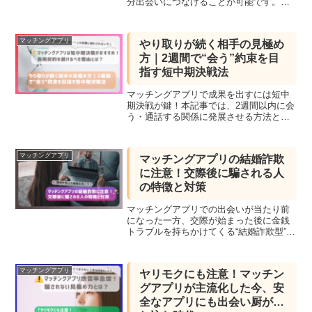
分出会いにつなげることが可能です。こ
の記事では、実際に顔出しせずに出会え
た体験談とともに、雰囲気写真の使い方
やプロフィール文の書き方など、初心者
マッチングアプリ
やり取りが続く相手の見極め
にも役立つテクニックを紹介します。
方｜2週間で“会う”約束を目
指す短中期決戦法
マッチングアプリで成果を出すには短中
期決戦が鍵！本記事では、2週間以内に会
う・通話する関係に発展させる方法と、3
ヶ月以内に出会いを目指すステップを詳
しく解説。やり取りが続くだけの関係に
疲れた方必見です。
マッチングアプリ
マッチングアプリの結婚詐欺
に注意！交際後に騙される人
の特徴と対策
マッチングアプリでの出会いが当たり前
になった一方、交際が始まった後に金銭
トラブルを持ちかけてくる“結婚詐欺型”の
被害が増えています。この記事では、被
害に遭いやすい人の共通点や、見抜くた
めのサイン、実例を交えてわかりやすく
マッチングアプリ
ヤリモクにも注意！マッチン
解説。安心して恋愛するために、警戒心
グアプリが主流化した今、安
を忘れないための心構えをお届けしま
す。
全なアプリにも出会い厨が紛